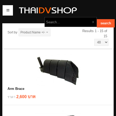
Results 1 - 15 of
Sort by
Product Name +/-
15
home
products
order
contact us
Arm Brace
2,600 บาท
ราคา