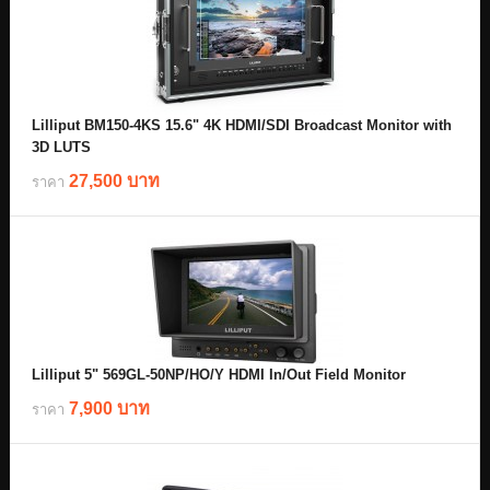
Lilliput BM150-4KS 15.6" 4K HDMI/SDI Broadcast Monitor with
3D LUTS
27,500 บาท
ราคา
Lilliput 5" 569GL-50NP/HO/Y HDMI In/Out Field Monitor
7,900 บาท
ราคา