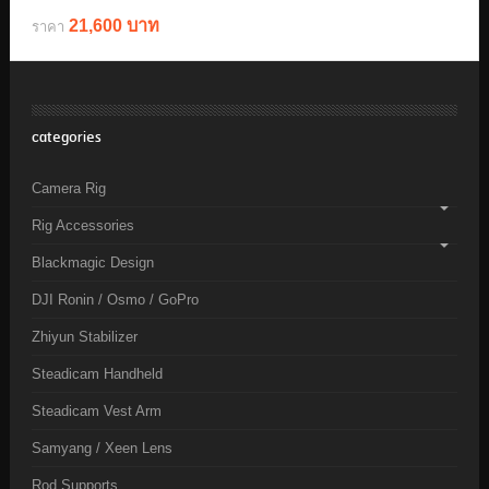
21,600 บาท
ราคา
categories
Camera Rig
Rig Accessories
Blackmagic Design
DJI Ronin / Osmo / GoPro
Zhiyun Stabilizer
Steadicam Handheld
Steadicam Vest Arm
Samyang / Xeen Lens
Rod Supports