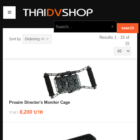
Results 1 - 15 of
Sort by
Ordering +/-
15
home
products
order
contact us
Proaim Director's Monitor Cage
8,200 บาท
ราคา