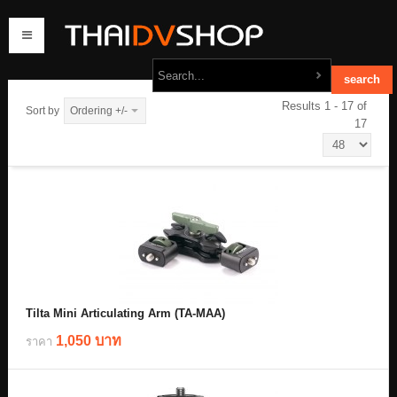
Results 1 - 17 of
Sort by
Ordering +/-
17
home
products
order
contact us
Tilta Mini Articulating Arm (TA-MAA)
1,050 บาท
ราคา