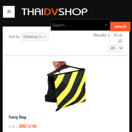
Results 1 - 15 of
Sort by
Ordering +/-
15
home
products
order
contact us
Sang Bag
390 บาท
ราคา