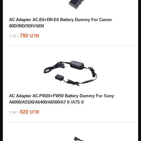
AC Adapter AC-E6+DR-E6 Battery Dummy For Canon
80D/90D/5DIV/6DII
790 บาท
ราคา
AC Adapter AC-PW20+FW50 Battery Dummy For Sony
A6000/A5100/A6400/A6500/A7 II /A7S II
920 บาท
ราคา