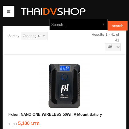
Results 1 - 41 of
Sort by
Ordering +/-
41
home
products
order
contact us
Fxlion NANO ONE WIRELESS 50Wh V-Mount Battery
5,100 บาท
ราคา