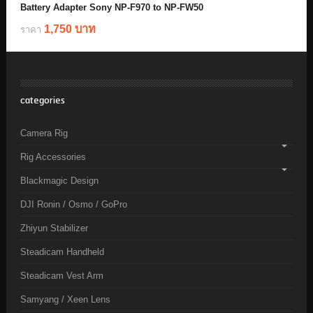
Battery Adapter Sony NP-F970 to NP-FW50
1,750 บาท
ราคา
categories
Camera Rig
Rig Accessories
Blackmagic Design
DJI Ronin / Osmo / GoPro
Zhiyun Stabilizer
Steadicam Handheld
Steadicam Vest Arm
Samyang / Xeen Lens