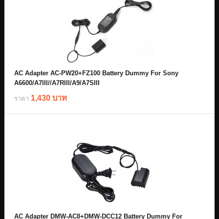
AC Adapter AC-PW20+FZ100 Battery Dummy For Sony
A6600/A7III//A7RIII/A9/A7SIII
1,430 บาท
ราคา
AC Adapter DMW-AC8+DMW-DCC12 Battery Dummy For