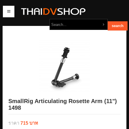
home
products
order
contact us
SmallRig Articulating Rosette Arm (11")
1498
ราคา
715 บาท