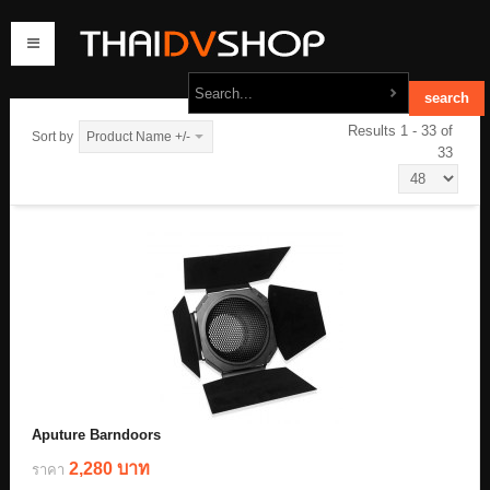
Results 1 - 33 of
Sort by
Product Name +/-
33
home
products
order
contact us
Aputure Barndoors
2,280 บาท
ราคา