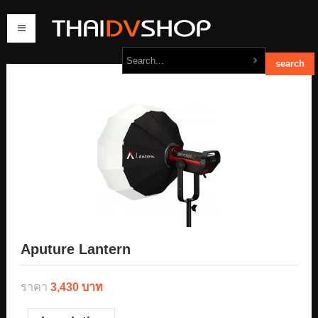
home
products
order
contact us
Aputure Lantern
ราคา
3,430 บาท