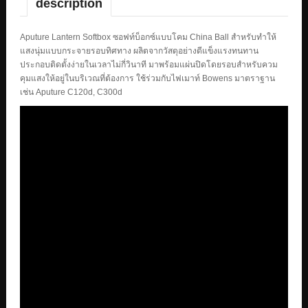
description
Aputure Lantern Softbox ซอฟท์บ็อกซ์แบบโคม China Ball สำหรับทำให้
แสงนุ่มแบบกระจายรอบทิศทาง ผลิตจากวัสดุอย่างดีแข็งแรงทนทาน
ประกอบติดตั้งง่ายในเวลาไม่กี่วินาที มาพร้อมแผ่นปิดโดยรอบสำหรับควม
คุมแสงให้อยู่ในบริเวณที่ต้องการ ใช้ร่วมกับไฟเมาท์ Bowens มาตราฐาน
เช่น Aputure C120d, C300d