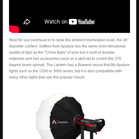
Ideal for use overhead or to raise the ambient illumination level, the 26"
diameter Lantern Softbox from Aputure has the same omni-directional
quality of light as the "China Balls" of yore but is built of durable
materials and has accessories such as a skirt set to control the 270-
degree beam spread. The Lantern has a Bowens mount that fits Aputure
lights such as the 120d or 300d series, but it is also compatible with
many other lights that use this popular mount.