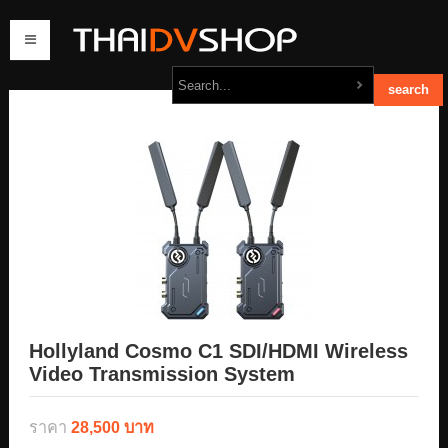
home
products
order
contact us
Hollyland Cosmo C1 SDI/HDMI Wireless
Video Transmission System
ราคา
28,500 บาท