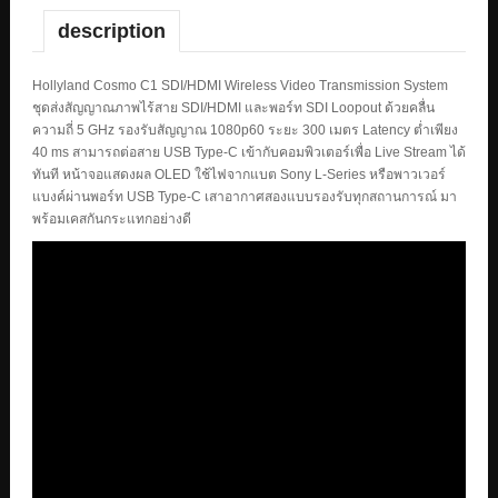
description
Hollyland Cosmo C1 SDI/HDMI Wireless Video Transmission System
ชุดส่งสัญญาณภาพไร้สาย SDI/HDMI และพอร์ท SDI Loopout ด้วยคลื่น
ความถี่ 5 GHz รองรับสัญญาณ 1080p60 ระยะ 300 เมตร Latency ต่ำเพียง
40 ms สามารถต่อสาย USB Type-C เข้ากับคอมพิวเตอร์เพื่อ Live Stream ได้
ทันที หน้าจอแสดงผล OLED ใช้ไฟจากแบต Sony L-Series หรือพาวเวอร์
แบงค์ผ่านพอร์ท USB Type-C เสาอากาศสองแบบรองรับทุกสถานการณ์ มา
พร้อมเคสกันกระแทกอย่างดี