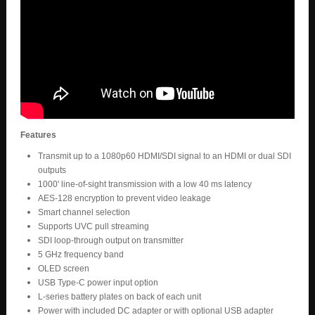
Features
Transmit up to a 1080p60 HDMI/SDI signal to an HDMI or dual SDI
outputs
1000' line-of-sight transmission with a low 40 ms latency
AES-128 encryption to prevent video leakage
Smart channel selection
Supports UVC pull streaming
SDI loop-through output on transmitter
5 GHz frequency band
OLED screen
USB Type-C power input option
L-series battery plates on back of each unit
Power with included DC adapter or with optional USB adapter