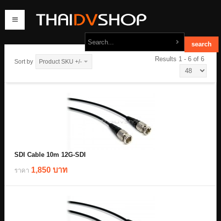
Results 1 - 6 of 6
Sort by
Product SKU +/-
home
products
order
contact us
SDI Cable 10m 12G-SDI
1,850 บาท
ราคา