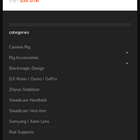
530 บาท
ราคา
categories
Camera Rig
Rig Accessories
Blackmagic Design
DJI Ronin / Osmo / GoPro
Zhiyun Stabilizer
Steadicam Handheld
Steadicam Vest Arm
Samyang / Xeen Lens
Rod Supports