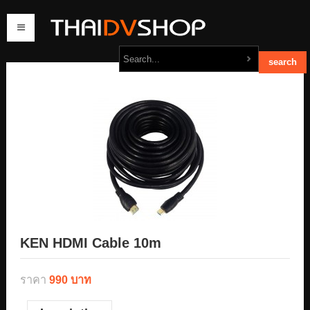
home
products
order
contact us
KEN HDMI Cable 10m
ราคา
990 บาท