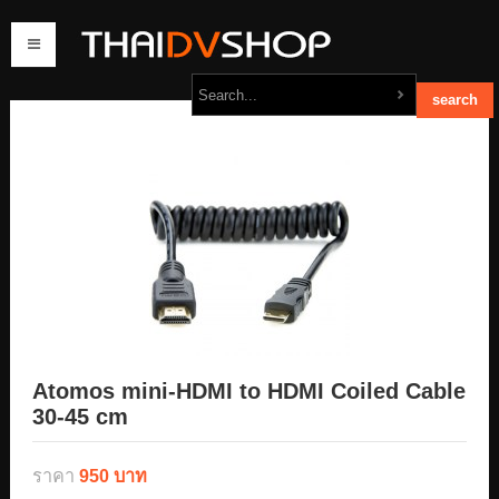
home
products
order
contact us
Atomos mini-HDMI to HDMI Coiled Cable
30-45 cm
ราคา
950 บาท